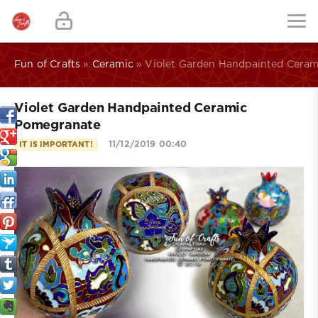
Fun of Crafts
»
Ceramic
» Violet Garden Handpainted Cera
Violet Garden Handpainted Ceramic
Pomegranate
11/12/2019 00:40
IT IS IMPORTANT!